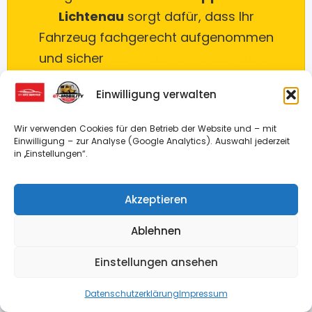
Lichtenau
sorgt dafür, dass Ihr
Fahrzeug fachgerecht aufgenommen
und sicher
zur Werkstatt transportiert
oder an eine gewünschte Adresse
Einwilligung verwalten
gebracht wird.
Wir verwenden Cookies für den Betrieb der Website und – mit
Einwilligung – zur Analyse (Google Analytics). Auswahl jederzeit
Schnell erreichbar
in „Einstellungen“.
Professionelle Fahrzeugbergung
Akzeptieren
Lichtenau und Kreis Paderborn
Ablehnen
Einstellungen ansehen
24h NOTRUF
Jetzt anrufen – 0160 20 345 67
Datenschutzerklärung
Impressum
0160 20 345 67