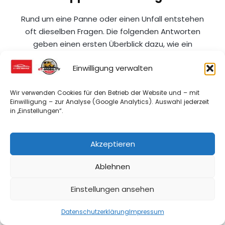
Rund um eine Panne oder einen Unfall entstehen
oft dieselben Fragen. Die folgenden Antworten
geben einen ersten Überblick dazu, wie ein
Abschleppdienst in
Hofgeismar
arbeitet und
Einwilligung verwalten
worauf es im Einsatzfall ankommt.
Wir verwenden Cookies für den Betrieb der Website und – mit
Einwilligung – zur Analyse (Google Analytics). Auswahl jederzeit
Wie schnell kann ein
in „Einstellungen“.
Abschleppdienst in Hofgeismar
vor Ort sein?
Akzeptieren
Die Anfahrtszeit hängt von Auslastung,
Verkehrslage, Tageszeit und Ihrem genauen
Ablehnen
Standort ab. Je präziser Straße,
Fahrtrichtung und Fahrzeugtyp angegeben
Einstellungen ansehen
werden, desto besser kann der Einsatz
Jetzt anrufen – 0160 20 345 67
geplant werden. Besonders im Umfeld von
Datenschutzerklärung
Impressum
A44
oder auf stark befahrenen Strecken ist