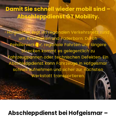
Damit Sie schnell wieder mobil sind –
Abschleppdienst GT Mobility.
Hofgeismar liegt im regionalen Verkehrsnetz rund
um Altenbeken und Paderborn. Durch
Pendlerverkehr, regionale Fahrten und längere
Strecken kommt es gelegentlich zu
Fahrzeugpannen oder technischen Defekten. Ein
Abschleppdienst kann Fahrzeuge in Hofgeismar
schnell aufnehmen und sicher zur nächsten
Werkstatt transportieren.
Abschleppdienst bei Hofgeismar –